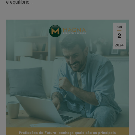
e equilíbrio…
set
2
2024