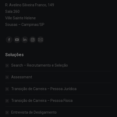
R. Avelino Silveira Franco, 149
Sala 260
Ville Sainte Helene
Sousas – Campinas/SP
Encontre-nos em:
Facebook
YouTube
Linkedin
Instagram
Mail
page
page
page
page
page
Soluções
opens
opens
opens
opens
opens
in
in
in
in
in
Search – Recrutamento e Seleção
new
new
new
new
new
window
window
window
window
window
Assessment
Transição de Carreira – Pessoa Jurídica
Transição de Carreira – Pessoa Física
Entrevista de Desligamento