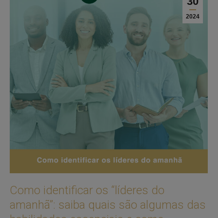
30
2024
Como identificar os “líderes do
amanhã”: saiba quais são algumas das