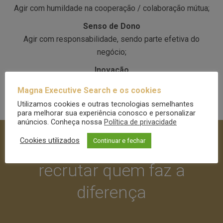
Agir com humildade na cooperação / colaboração mútua;
Senso de Dono
Agir com responsabilidade, sendo parte efetiva do
negócio;
Inovação
Busca contínua da melhoria dos processos através de
Magna Executive Search e os cookies
novas ferramentas e desenvolvimento das pessoas.
Utilizamos cookies e outras tecnologias semelhantes
para melhorar sua experiência conosco e personalizar
anúncios. Conheça nossa
Política de privacidade
Cookies utilizados
Continuar e fechar
Somos especialistas em
recrutar quem faz a
diferença