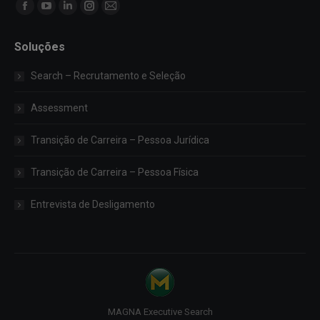
Encontre-nos em:
Facebook
YouTube
Linkedin
Instagram
Mail
page
page
page
page
page
Soluções
opens
opens
opens
opens
opens
in
in
in
in
in
Search – Recrutamento e Seleção
new
new
new
new
new
window
window
window
window
window
Assessment
Transição de Carreira – Pessoa Jurídica
Transição de Carreira – Pessoa Física
Entrevista de Desligamento
MAGNA Executive Search