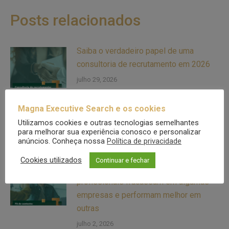
Posts relacionados
Saiba o verdadeiro papel de uma
consultoria de recrutamento em 2026
julho 29, 2026
Magna Executive Search e os cookies
Entenda quando a promoção interna
Utilizamos cookies e outras tecnologias semelhantes
pode ser um risco para a sua empresa
para melhorar sua experiência conosco e personalizar
julho 17, 2026
anúncios. Conheça nossa
Política de privacidade
Cookies utilizados
Continuar e fechar
Fit de contexto: saiba por que bons
profissionais fracassam em algumas
empresas e performam melhor em
outras
julho 2, 2026