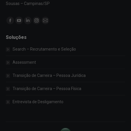
Sousas – Campinas/SP
Encontre-nos em:
Facebook
YouTube
Linkedin
Instagram
Mail
page
page
page
page
page
Soluções
opens
opens
opens
opens
opens
in
in
in
in
in
Search – Recrutamento e Seleção
new
new
new
new
new
window
window
window
window
window
Assessment
Transição de Carreira – Pessoa Jurídica
Transição de Carreira – Pessoa Física
Entrevista de Desligamento