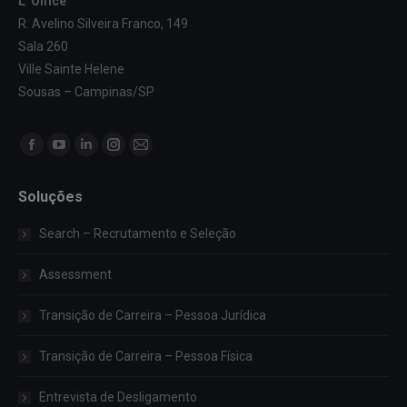
L' Office
R. Avelino Silveira Franco, 149
Sala 260
Ville Sainte Helene
Sousas – Campinas/SP
Encontre-nos em:
Facebook
YouTube
Linkedin
Instagram
Mail
page
page
page
page
page
Soluções
opens
opens
opens
opens
opens
in
in
in
in
in
Search – Recrutamento e Seleção
new
new
new
new
new
window
window
window
window
window
Assessment
Transição de Carreira – Pessoa Jurídica
Transição de Carreira – Pessoa Física
Entrevista de Desligamento