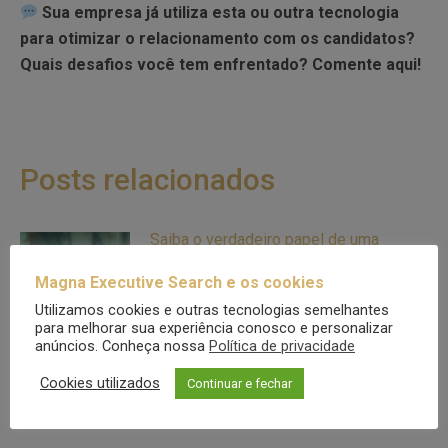
Sua empresa já utiliza esta ou outra tecnologia
para otimizar o relacionamento com os candidatos?
Quais desafios você tem enfrentado? Comente aqui!
Posts relacionados
Saiba o verdadeiro papel de uma
consultoria de recrutamento em 2026
Magna Executive Search e os cookies
julho 29, 2026
Utilizamos cookies e outras tecnologias semelhantes
para melhorar sua experiência conosco e personalizar
anúncios. Conheça nossa
Política de privacidade
Entenda quando a promoção interna
pode ser um risco para a sua empresa
Cookies utilizados
Continuar e fechar
julho 17, 2026