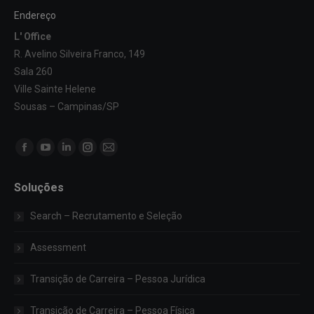
Endereço
L' Office
R. Avelino Silveira Franco, 149
Sala 260
Ville Sainte Helene
Sousas – Campinas/SP
Encontre-nos em:
Facebook
YouTube
Linkedin
Instagram
Mail
page
page
page
page
page
Soluções
opens
opens
opens
opens
opens
in
in
in
in
in
Search – Recrutamento e Seleção
new
new
new
new
new
window
window
window
window
window
Assessment
Transição de Carreira – Pessoa Jurídica
Transição de Carreira – Pessoa Física