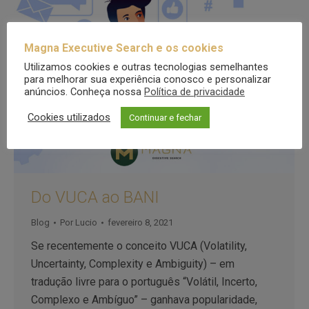
Magna Executive Search e os cookies
Utilizamos cookies e outras tecnologias semelhantes
para melhorar sua experiência conosco e personalizar
anúncios. Conheça nossa
Política de privacidade
Cookies utilizados
Continuar e fechar
Do VUCA ao BANI
Blog
Por
Lucio
fevereiro 8, 2021
Se recentemente o conceito VUCA (Volatility,
Uncertainty, Complexity e Ambiguity) – em
tradução livre para o português “Volátil, Incerto,
Complexo e Ambíguo” – ganhava popularidade,