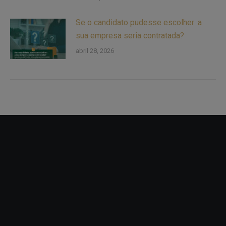
Se o candidato pudesse escolher: a
sua empresa seria contratada?
abril 28, 2026