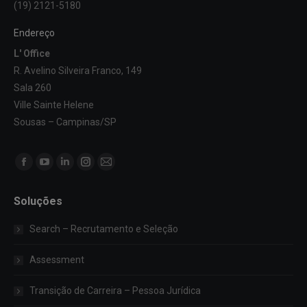
(19) 2121-5180
Endereço
L' Office
R. Avelino Silveira Franco, 149
Sala 260
Ville Sainte Helene
Sousas – Campinas/SP
Encontre-nos em:
Facebook
YouTube
Linkedin
Instagram
Mail
page
page
page
page
page
Soluções
opens
opens
opens
opens
opens
in
in
in
in
in
Search – Recrutamento e Seleção
new
new
new
new
new
window
window
window
window
window
Assessment
Transição de Carreira – Pessoa Jurídica