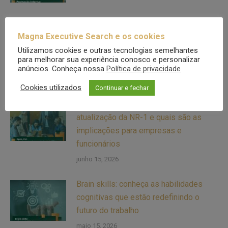
Fit de contexto: saiba por que bons
Magna Executive Search e os cookies
profissionais fracassam em algumas
Utilizamos cookies e outras tecnologias semelhantes
empresas e performam melhor em
para melhorar sua experiência conosco e personalizar
outras
anúncios. Conheça nossa
Política de privacidade
julho 2, 2026
Cookies utilizados
Continuar e fechar
Agora é lei: entenda o que muda com a
atualização da NR-1 e quais são as
implicações para empresas e
funcionários
junho 15, 2026
Brain skills: conheça as habilidades
cognitivas que estão redefinindo o
futuro do trabalho
maio 15, 2026