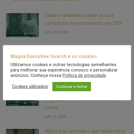
Saiba o verdadeiro papel de uma
consultoria de recrutamento em 2026
julho 29, 2026
Entenda quando a promoção interna
Magna Executive Search e os cookies
pode ser um risco para a sua empresa
Utilizamos cookies e outras tecnologias semelhantes
julho 17, 2026
para melhorar sua experiência conosco e personalizar
anúncios. Conheça nossa
Política de privacidade
Fit de contexto: saiba por que bons
Cookies utilizados
Continuar e fechar
profissionais fracassam em algumas
empresas e performam melhor em
outras
julho 2, 2026
Agora é lei: entenda o que muda com a