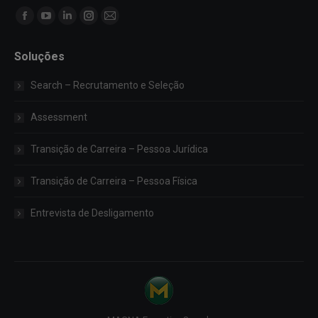
Encontre-nos em:
Facebook
YouTube
Linkedin
Instagram
Mail
page
page
page
page
page
Soluções
opens
opens
opens
opens
opens
in
in
in
in
in
Search – Recrutamento e Seleção
new
new
new
new
new
window
window
window
window
window
Assessment
Transição de Carreira – Pessoa Jurídica
Transição de Carreira – Pessoa Física
Entrevista de Desligamento