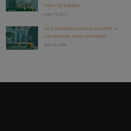
futuro do trabalho
maio 15, 2026
Se o candidato pudesse escolher: a
sua empresa seria contratada?
abril 28, 2026