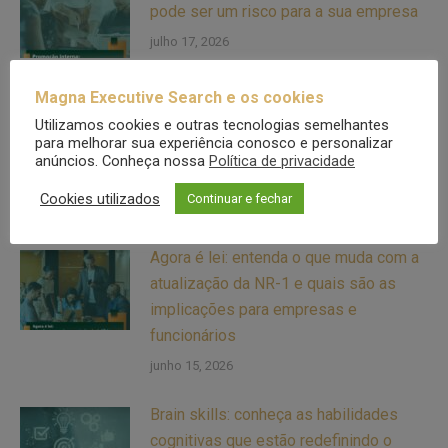
pode ser um risco para a sua empresa
julho 17, 2026
Magna Executive Search e os cookies
Fit de contexto: saiba por que bons
Utilizamos cookies e outras tecnologias semelhantes
profissionais fracassam em algumas
para melhorar sua experiência conosco e personalizar
empresas e performam melhor em
anúncios. Conheça nossa
Política de privacidade
outras
Cookies utilizados
Continuar e fechar
julho 2, 2026
Agora é lei: entenda o que muda com a
atualização da NR-1 e quais são as
implicações para empresas e
funcionários
junho 15, 2026
Brain skills: conheça as habilidades
cognitivas que estão redefinindo o