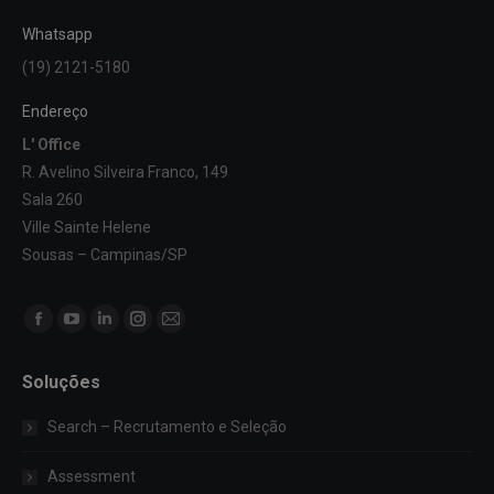
Whatsapp
(19) 2121-5180
Endereço
L' Office
R. Avelino Silveira Franco, 149
Sala 260
Ville Sainte Helene
Sousas – Campinas/SP
Encontre-nos em:
Facebook
YouTube
Linkedin
Instagram
Mail
page
page
page
page
page
Soluções
opens
opens
opens
opens
opens
in
in
in
in
in
Search – Recrutamento e Seleção
new
new
new
new
new
window
window
window
window
window
Assessment