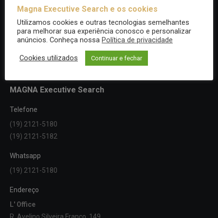
Magna Executive Search e os cookies
Utilizamos cookies e outras tecnologias semelhantes
para melhorar sua experiência conosco e personalizar
anúncios. Conheça nossa
Política de privacidade
Cookies utilizados
Continuar e fechar
MAGNA Executive Search
Telefone
(19) 2121-5180
(19) 2121-5182
Whatsapp
(19) 2121-5180
Endereço
L' Office
R. Avelino Silveira Franco, 149