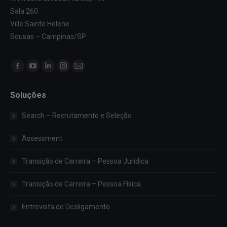
Sala 260
Ville Sainte Helene
Sousas – Campinas/SP
Encontre-nos em:
Facebook
YouTube
Linkedin
Instagram
Mail
page
page
page
page
page
Soluções
opens
opens
opens
opens
opens
in
in
in
in
in
Search – Recrutamento e Seleção
new
new
new
new
new
window
window
window
window
window
Assessment
Transição de Carreira – Pessoa Jurídica
Transição de Carreira – Pessoa Física
Entrevista de Desligamento